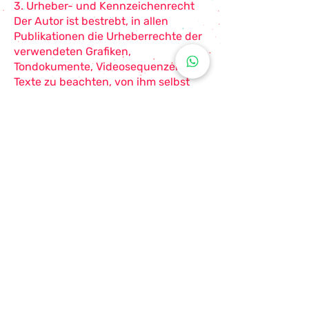
3. Urheber- und Kennzeichenrecht
Der Autor ist bestrebt, in allen
Publikationen die Urheberrechte der
verwendeten Grafiken,
Tondokumente, Videosequenzen und
Texte zu beachten, von ihm selbst
erstellte Grafiken, Tondokumente,
Videosequenzen und Texte zu
nutzen oder auf lizenzfreie Grafiken,
Tondokumente, Videosequenzen und
Texte zurückzugreifen. Alle innerhalb
des Internetangebotes genannten
und ggf. durch Dritte geschützten
Marken- und Warenzeichen
unterliegen uneingeschränkt den
Bestimmungen des jeweils gültigen
Kennzeichenrechts und den
Besitzrechten der jeweiligen
eingetragenen Eigentümer. Allein
aufgrund der bloßen Nennung ist