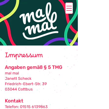
Impressum
Angaben gemäß § 5 TMG
mal mal
Janett Scheck
Friedrich-Ebert-Str. 39
03044 Cottbus
Kontakt
Telefon:
01515 6139863