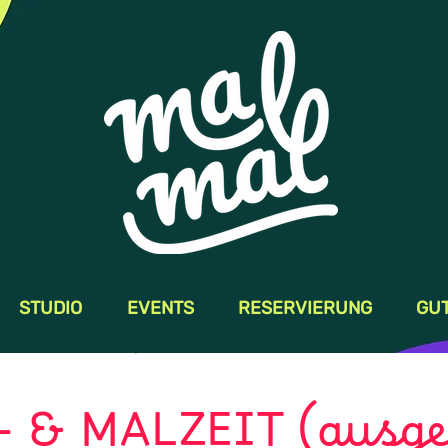
STUDIO
EVENTS
RESERVIERUNG
GU
 & MALZEIT (ausge