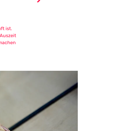
t ist.
Auszeit
 machen