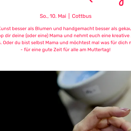
So., 10. Mai
  |  
Cottbus
Kunst besser als Blumen und handgemacht besser als gekauf
p dir deine (oder eine) Mama und nehmt euch eine kreative 
s. Oder du bist selbst Mama und möchtest mal was für dich
- für eine gute Zeit für alle am Muttertag!