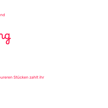
and
ng
eureren Stücken zahlt ihr 