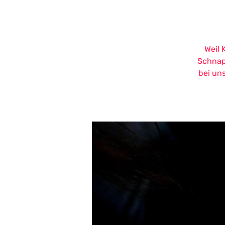
Weil 
Schnap
bei un