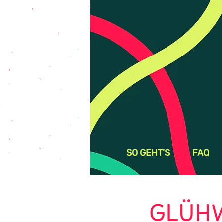
SO GEHT'S
FAQ
GLÜHW