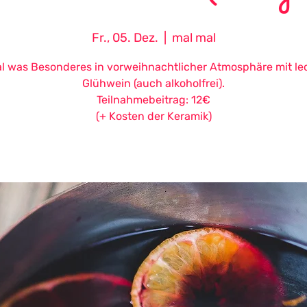
Fr., 05. Dez.
  |  
mal mal
l was Besonderes in vorweihnachtlicher Atmosphäre mit l
Glühwein (auch alkoholfrei).
Teilnahmebeitrag: 12€
(+ Kosten der Keramik)